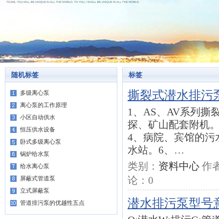
随机标签
标签
撕裂式潜水排污
多级离心泵
离心泵的工作原理
1、AS、AV系列
小区自动供水
探、矿山配套附机。
恒压供水设备
4、病院、宾馆的污
卧式多级离心泵
水站。6、…
锅炉给水泵
类别：
资料中心
作
给水离心泵
论：
0
屏蔽式管道泵
立式屏蔽泵
潜水排污泵型号
管道排污泵的优越性五点