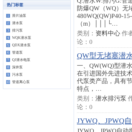
Q:潜水W:排污G:管道
热门标签
防爆QW（WQ）无堵
480WQ(QW)P40
滑片油泵
（m）│││└…
潜水泵
排污泵
类别：
资料中心
作
WQK潜水泵
论：
0
QDX潜水泵
管道泵
QW型无堵塞潜
QJ潜水电泵
一、QW(WQ)型
深井泵
在引进国外先进技
污水泵
代泵类产品，具有
管道离心泵
特点，…
类别：
潜水排污泵
论：
0
JYWQ、JPW
JYWQ、JPWQ