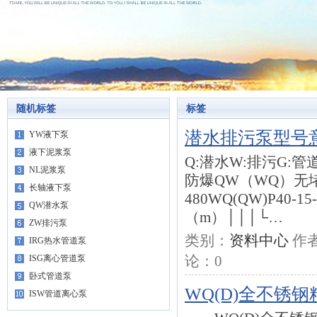
随机标签
标签
潜水排污泵型号
YW液下泵
液下泥浆泵
Q:潜水W:排污G:管道
NL泥浆泵
防爆QW（WQ）无堵
长轴液下泵
480WQ(QW)P40
QW潜水泵
（m）│││└…
ZW排污泵
类别：
资料中心
作
IRG热水管道泵
论：
0
ISG离心管道泵
卧式管道泵
WQ(D)全不锈
ISW管道离心泵