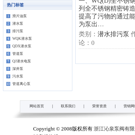
一、WQ(D)全不锈
热门标签
列全不锈钢精密铸
提高了污物的通过能
滑片油泵
为泵出…
潜水泵
排污泵
类别：
潜水排污泵
WQK潜水泵
论：
0
QDX潜水泵
管道泵
QJ潜水电泵
深井泵
污水泵
管道离心泵
网站首页
|
联系我们
|
荣誉资质
|
营销网
Copyright © 2008版权所有
浙江沁泉泵阀有限