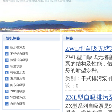
随机标签
标签
ZWL型自吸无堵
热水循环泵
不锈钢自吸泵
ZWL型自吸式无堵
旋涡式自吸泵
泵的结构及性能，
铝潜水泵
身的新型泵种。
铸铁潜水泵
类别：
干式排污泵
家用潜水泵
论：
0
闽东自吸泵
ZBD自吸泵
ZXL型自吸排污
WZB旋涡泵
自动自吸泵
ZX型系列自吸泵是