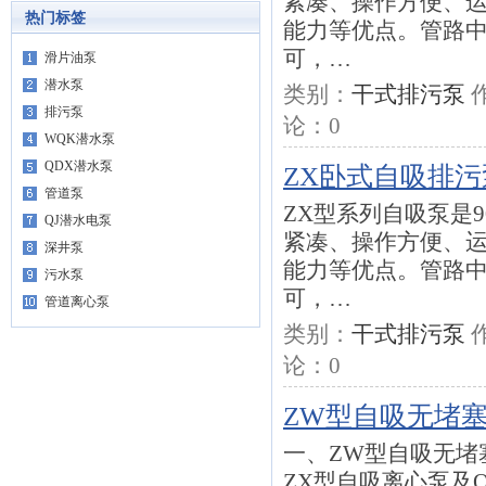
紧凑、操作方便、
热门标签
能力等优点。管路
可，…
滑片油泵
潜水泵
类别：
干式排污泵
排污泵
论：
0
WQK潜水泵
QDX潜水泵
ZX卧式自吸排污
管道泵
ZX型系列自吸泵是
QJ潜水电泵
紧凑、操作方便、
深井泵
能力等优点。管路
污水泵
可，…
管道离心泵
类别：
干式排污泵
论：
0
ZW型自吸无堵
一、ZW型自吸无堵
ZX型自吸离心泵及